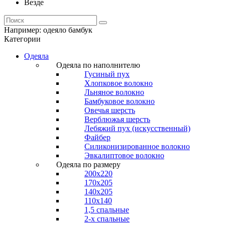
Везде
Например:
одеяло бамбук
Категории
Одеяла
Одеяла по наполнителю
Гусиный пух
Хлопковое волокно
Льняное волокно
Бамбуковое волокно
Овечья шерсть
Верблюжья шерсть
Лебяжий пух (искусственный)
Файбер
Силиконизированное волокно
Эвкалиптовое волокно
Одеяла по размеру
200x220
170x205
140x205
110x140
1,5 спальные
2-х спальные