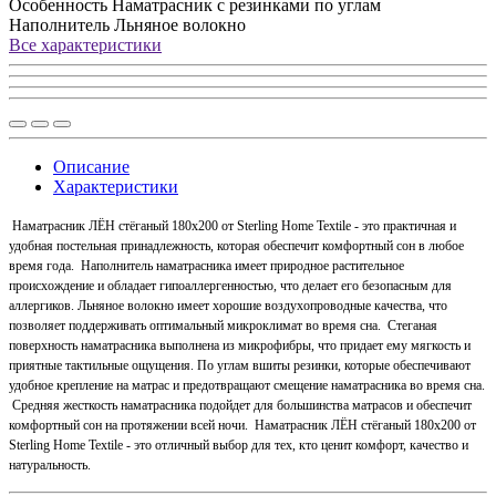
Особенность
Наматрасник с резинками по углам
Наполнитель
Льняное волокно
Все характеристики
Описание
Характеристики
Наматрасник ЛЁН стёганый 180x200 от Sterling Home Textile - это практичная и
удобная постельная принадлежность, которая обеспечит комфортный сон в любое
время года. Наполнитель наматрасника имеет природное растительное
происхождение и обладает гипоаллергенностью, что делает его безопасным для
аллергиков. Льняное волокно имеет хорошие воздухопроводные качества, что
позволяет поддерживать оптимальный микроклимат во время сна. Стеганая
поверхность наматрасника выполнена из микрофибры, что придает ему мягкость и
приятные тактильные ощущения. По углам вшиты резинки, которые обеспечивают
удобное крепление на матрас и предотвращают смещение наматрасника во время сна.
Средняя жесткость наматрасника подойдет для большинства матрасов и обеспечит
комфортный сон на протяжении всей ночи. Наматрасник ЛЁН стёганый 180x200 от
Sterling Home Textile - это отличный выбор для тех, кто ценит комфорт, качество и
натуральность.