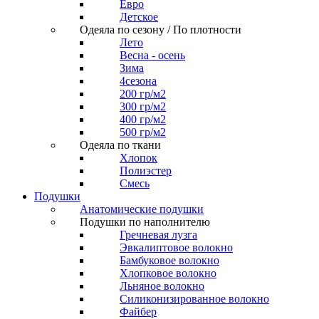
Евро
Детское
Одеяла по сезону / По плотности
Лето
Весна - осень
Зима
4сезона
200 гр/м2
300 гр/м2
400 гр/м2
500 гр/м2
Одеяла по ткани
Хлопок
Полиэстер
Смесь
Подушки
Анатомические подушки
Подушки по наполнителю
Гречневая лузга
Эвкалиптовое волокно
Бамбуковое волокно
Хлопковое волокно
Льняное волокно
Силиконизированное волокно
Файбер