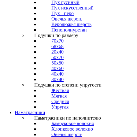
Пух гусиный
Пух искусственный
Пух - перо
Овечья шерсть
Верблюжья шерсть
Пенополиуретан
Подушки по размеру
70x70
68x68
20x40
50x70
50x50
40x60
40x40
30x40
Подушки по степени упругости
Жёсткая
Мягкая
Средняя
Упругая
Наматрасники
Наматрасники по наполнителю
Бамбуковое волокно
Хлопковое волокно
Овечья шерсть