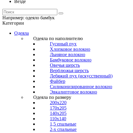
Везде
Например:
одеяло бамбук
Категории
Одеяла
Одеяла по наполнителю
Гусиный пух
Хлопковое волокно
Льняное волокно
Бамбуковое волокно
Овечья шерсть
Верблюжья шерсть
Лебяжий пух (искусственный)
Файбер
Силиконизированное волокно
Эвкалиптовое волокно
Одеяла по размеру
200x220
170x205
140x205
110x140
1,5 спальные
2-х спальные