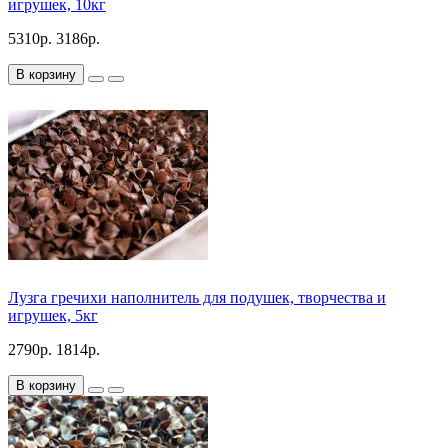
игрушек, 10кг
5310р.
3186р.
В корзину
Лузга гречихи наполнитель для подушек, творчества и
игрушек, 5кг
2790р.
1814р.
В корзину