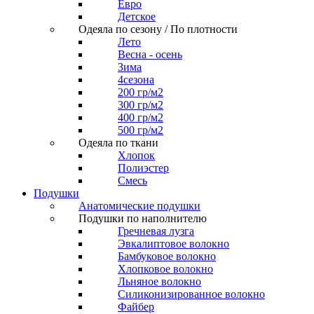
Евро
Детское
Одеяла по сезону / По плотности
Лето
Весна - осень
Зима
4сезона
200 гр/м2
300 гр/м2
400 гр/м2
500 гр/м2
Одеяла по ткани
Хлопок
Полиэстер
Смесь
Подушки
Анатомические подушки
Подушки по наполнителю
Гречневая лузга
Эвкалиптовое волокно
Бамбуковое волокно
Хлопковое волокно
Льняное волокно
Силиконизированное волокно
Файбер