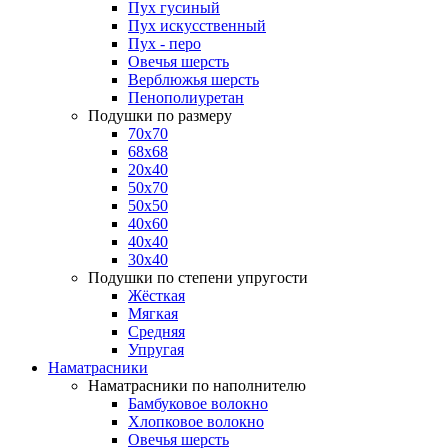
Пух гусиный
Пух искусственный
Пух - перо
Овечья шерсть
Верблюжья шерсть
Пенополиуретан
Подушки по размеру
70x70
68x68
20x40
50x70
50x50
40x60
40x40
30x40
Подушки по степени упругости
Жёсткая
Мягкая
Средняя
Упругая
Наматрасники
Наматрасники по наполнителю
Бамбуковое волокно
Хлопковое волокно
Овечья шерсть