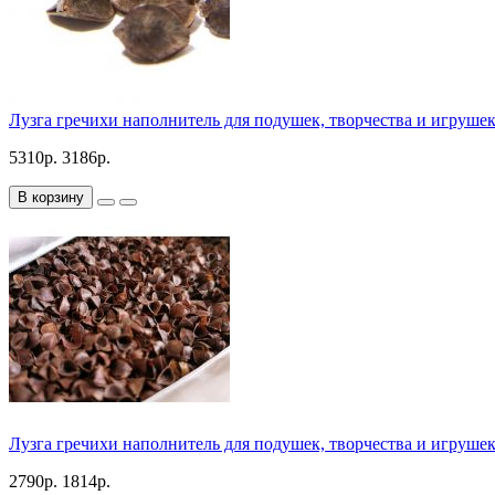
Лузга гречихи наполнитель для подушек, творчества и игрушек
5310р.
3186р.
В корзину
Лузга гречихи наполнитель для подушек, творчества и игрушек
2790р.
1814р.