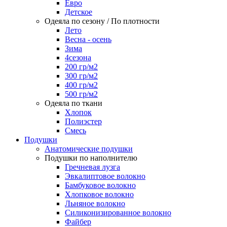
Евро
Детское
Одеяла по сезону / По плотности
Лето
Весна - осень
Зима
4сезона
200 гр/м2
300 гр/м2
400 гр/м2
500 гр/м2
Одеяла по ткани
Хлопок
Полиэстер
Смесь
Подушки
Анатомические подушки
Подушки по наполнителю
Гречневая лузга
Эвкалиптовое волокно
Бамбуковое волокно
Хлопковое волокно
Льняное волокно
Силиконизированное волокно
Файбер