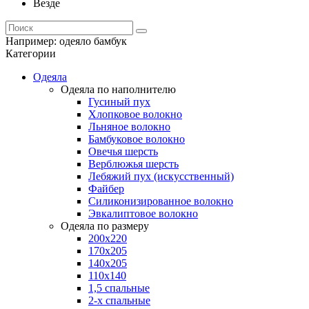
Везде
Например:
одеяло бамбук
Категории
Одеяла
Одеяла по наполнителю
Гусиный пух
Хлопковое волокно
Льняное волокно
Бамбуковое волокно
Овечья шерсть
Верблюжья шерсть
Лебяжий пух (искусственный)
Файбер
Силиконизированное волокно
Эвкалиптовое волокно
Одеяла по размеру
200x220
170x205
140x205
110x140
1,5 спальные
2-х спальные