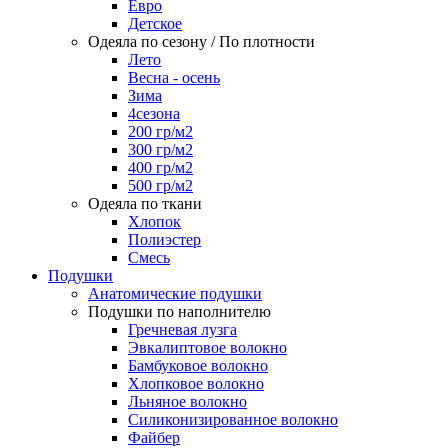
Евро
Детское
Одеяла по сезону / По плотности
Лето
Весна - осень
Зима
4сезона
200 гр/м2
300 гр/м2
400 гр/м2
500 гр/м2
Одеяла по ткани
Хлопок
Полиэстер
Смесь
Подушки
Анатомические подушки
Подушки по наполнителю
Гречневая лузга
Эвкалиптовое волокно
Бамбуковое волокно
Хлопковое волокно
Льняное волокно
Силиконизированное волокно
Файбер