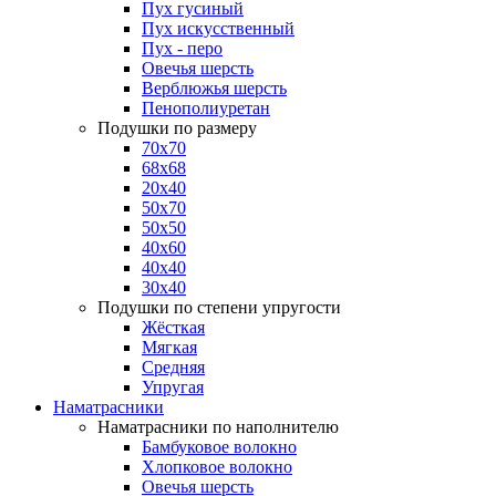
Пух гусиный
Пух искусственный
Пух - перо
Овечья шерсть
Верблюжья шерсть
Пенополиуретан
Подушки по размеру
70x70
68x68
20x40
50x70
50x50
40x60
40x40
30x40
Подушки по степени упругости
Жёсткая
Мягкая
Средняя
Упругая
Наматрасники
Наматрасники по наполнителю
Бамбуковое волокно
Хлопковое волокно
Овечья шерсть