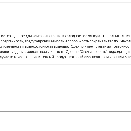
зделие, созданное для комфортного сна в холодное время года. Наполнитель 
ллергенность, воздухопроницаемость и способность сохранять тепло. Чехол 
олговечность и износостойкость изделия. Одеяло имеет стеганую поверхност
бавляет изделию элегантности и стиля. Одеяло "Овечья шерсть" подходит дл
 получаете качественный и теплый продукт, который обеспечит вам и вашим бл