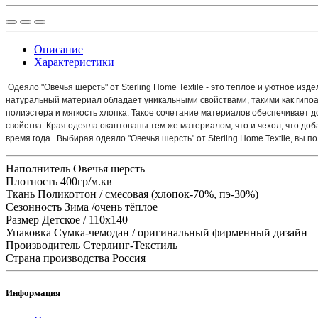
Описание
Характеристики
Одеяло "Овечья шерсть" от Sterling Home Textile - это теплое и уютное и
натуральный материал обладает уникальными свойствами, такими как гипоа
полиэстера и мягкость хлопка. Такое сочетание материалов обеспечивает д
свойства. Края одеяла окантованы тем же материалом, что и чехол, что до
время года. Выбирая одеяло "Овечья шерсть" от Sterling Home Textile, вы
Наполнитель
Овечья шерсть
Плотность
400гр/м.кв
Ткань
Поликоттон / смесовая (хлопок-70%, пэ-30%)
Сезонность
Зима /очень тёплое
Размер
Детское / 110x140
Упаковка
Сумка-чемодан / оригинальный фирменный дизайн
Производитель
Стерлинг-Текстиль
Страна производства
Россия
Информация