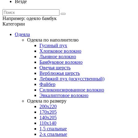
Везде
Например:
одеяло бамбук
Категории
Одеяла
Одеяла по наполнителю
Гусиный пух
Хлопковое волокно
Льняное волокно
Бамбуковое волокно
Овечья шерсть
Верблюжья шерсть
Лебяжий пух (искусственный)
Файбер
Силиконизированное волокно
Эвкалиптовое волокно
Одеяла по размеру
200x220
170x205
140x205
110x140
1,5 спальные
2-х спальные