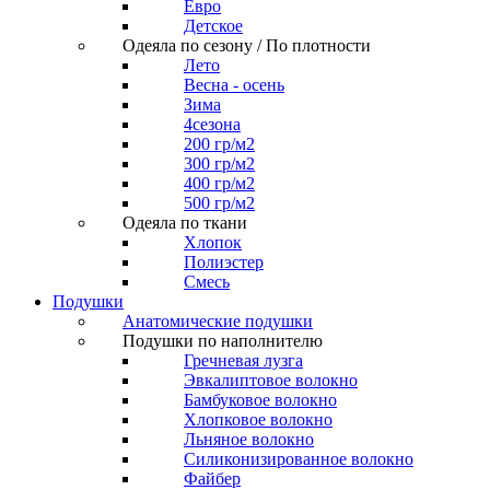
Евро
Детское
Одеяла по сезону / По плотности
Лето
Весна - осень
Зима
4сезона
200 гр/м2
300 гр/м2
400 гр/м2
500 гр/м2
Одеяла по ткани
Хлопок
Полиэстер
Смесь
Подушки
Анатомические подушки
Подушки по наполнителю
Гречневая лузга
Эвкалиптовое волокно
Бамбуковое волокно
Хлопковое волокно
Льняное волокно
Силиконизированное волокно
Файбер