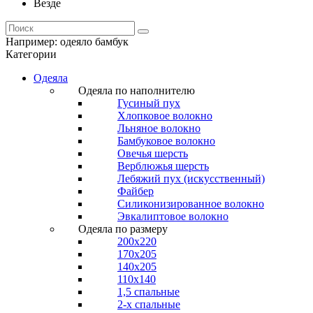
Везде
Например:
одеяло бамбук
Категории
Одеяла
Одеяла по наполнителю
Гусиный пух
Хлопковое волокно
Льняное волокно
Бамбуковое волокно
Овечья шерсть
Верблюжья шерсть
Лебяжий пух (искусственный)
Файбер
Силиконизированное волокно
Эвкалиптовое волокно
Одеяла по размеру
200x220
170x205
140x205
110x140
1,5 спальные
2-х спальные