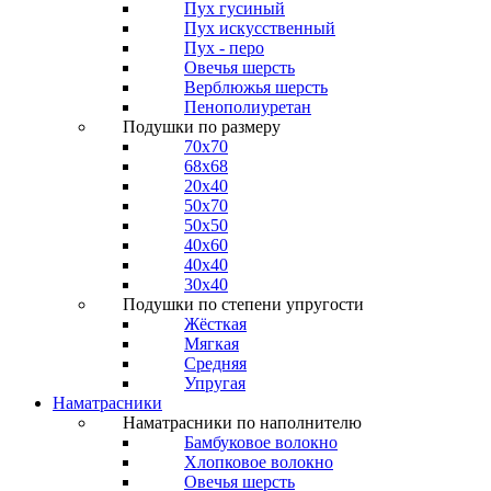
Пух гусиный
Пух искусственный
Пух - перо
Овечья шерсть
Верблюжья шерсть
Пенополиуретан
Подушки по размеру
70x70
68x68
20x40
50x70
50x50
40x60
40x40
30x40
Подушки по степени упругости
Жёсткая
Мягкая
Средняя
Упругая
Наматрасники
Наматрасники по наполнителю
Бамбуковое волокно
Хлопковое волокно
Овечья шерсть