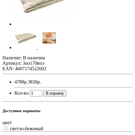
Наличие: В наличии
Артикул: 3оо170впэ
EAN: 4607174522602
4788р.
3830р.
Кол-во
В корзину
Доступные варианты
цвет
светло-бежевый