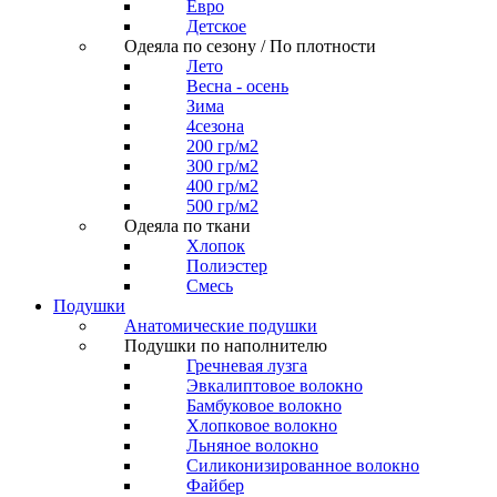
Евро
Детское
Одеяла по сезону / По плотности
Лето
Весна - осень
Зима
4сезона
200 гр/м2
300 гр/м2
400 гр/м2
500 гр/м2
Одеяла по ткани
Хлопок
Полиэстер
Смесь
Подушки
Анатомические подушки
Подушки по наполнителю
Гречневая лузга
Эвкалиптовое волокно
Бамбуковое волокно
Хлопковое волокно
Льняное волокно
Силиконизированное волокно
Файбер