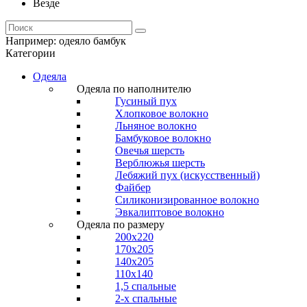
Везде
Например:
одеяло бамбук
Категории
Одеяла
Одеяла по наполнителю
Гусиный пух
Хлопковое волокно
Льняное волокно
Бамбуковое волокно
Овечья шерсть
Верблюжья шерсть
Лебяжий пух (искусственный)
Файбер
Силиконизированное волокно
Эвкалиптовое волокно
Одеяла по размеру
200x220
170x205
140x205
110x140
1,5 спальные
2-х спальные