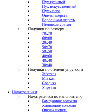
Пух гусиный
Пух искусственный
Пух - перо
Овечья шерсть
Верблюжья шерсть
Пенополиуретан
Подушки по размеру
70x70
68x68
20x40
50x70
50x50
40x60
40x40
30x40
Подушки по степени упругости
Жёсткая
Мягкая
Средняя
Упругая
Наматрасники
Наматрасники по наполнителю
Бамбуковое волокно
Хлопковое волокно
Овечья шерсть