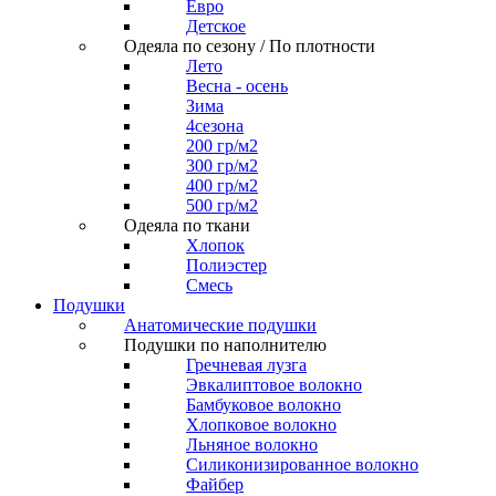
Евро
Детское
Одеяла по сезону / По плотности
Лето
Весна - осень
Зима
4сезона
200 гр/м2
300 гр/м2
400 гр/м2
500 гр/м2
Одеяла по ткани
Хлопок
Полиэстер
Смесь
Подушки
Анатомические подушки
Подушки по наполнителю
Гречневая лузга
Эвкалиптовое волокно
Бамбуковое волокно
Хлопковое волокно
Льняное волокно
Силиконизированное волокно
Файбер