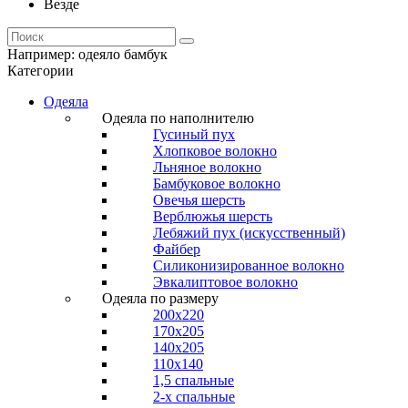
Везде
Например:
одеяло бамбук
Категории
Одеяла
Одеяла по наполнителю
Гусиный пух
Хлопковое волокно
Льняное волокно
Бамбуковое волокно
Овечья шерсть
Верблюжья шерсть
Лебяжий пух (искусственный)
Файбер
Силиконизированное волокно
Эвкалиптовое волокно
Одеяла по размеру
200x220
170x205
140x205
110x140
1,5 спальные
2-х спальные