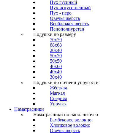
Пух гусиный
Пух искусственный
Пух - перо
Овечья шерсть
Верблюжья шерсть
Пенополиуретан
Подушки по размеру
70x70
68x68
20x40
50x70
50x50
40x60
40x40
30x40
Подушки по степени упругости
Жёсткая
Мягкая
Средняя
Упругая
Наматрасники
Наматрасники по наполнителю
Бамбуковое волокно
Хлопковое волокно
Овечья шерсть