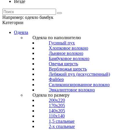
Везде
Например:
одеяло бамбук
Категории
Одеяла
Одеяла по наполнителю
Гусиный пух
Хлопковое волокно
Льняное волокно
Бамбуковое волокно
Овечья шерсть
Верблюжья шерсть
Лебяжий пух (искусственный)
Файбер
Силиконизированное волокно
Эвкалиптовое волокно
Одеяла по размеру
200x220
170x205
140x205
110x140
1,5 спальные
2-х спальные