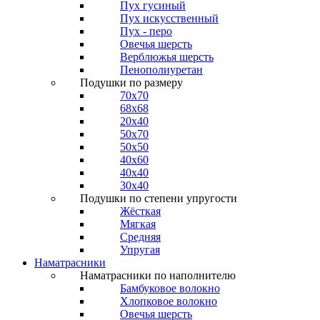
Пух гусиный
Пух искусственный
Пух - перо
Овечья шерсть
Верблюжья шерсть
Пенополиуретан
Подушки по размеру
70x70
68x68
20x40
50x70
50x50
40x60
40x40
30x40
Подушки по степени упругости
Жёсткая
Мягкая
Средняя
Упругая
Наматрасники
Наматрасники по наполнителю
Бамбуковое волокно
Хлопковое волокно
Овечья шерсть