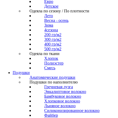
Евро
Детское
Одеяла по сезону / По плотности
Лето
Весна - осень
Зима
4сезона
200 гр/м2
300 гр/м2
400 гр/м2
500 гр/м2
Одеяла по ткани
Хлопок
Полиэстер
Смесь
Подушки
Анатомические подушки
Подушки по наполнителю
Гречневая лузга
Эвкалиптовое волокно
Бамбуковое волокно
Хлопковое волокно
Льняное волокно
Силиконизированное волокно
Файбер