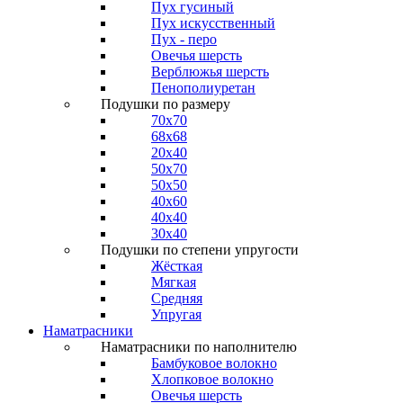
Пух гусиный
Пух искусственный
Пух - перо
Овечья шерсть
Верблюжья шерсть
Пенополиуретан
Подушки по размеру
70x70
68x68
20x40
50x70
50x50
40x60
40x40
30x40
Подушки по степени упругости
Жёсткая
Мягкая
Средняя
Упругая
Наматрасники
Наматрасники по наполнителю
Бамбуковое волокно
Хлопковое волокно
Овечья шерсть