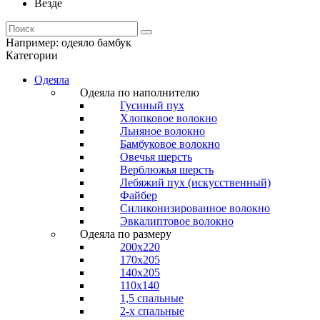
Везде
Например:
одеяло бамбук
Категории
Одеяла
Одеяла по наполнителю
Гусиный пух
Хлопковое волокно
Льняное волокно
Бамбуковое волокно
Овечья шерсть
Верблюжья шерсть
Лебяжий пух (искусственный)
Файбер
Силиконизированное волокно
Эвкалиптовое волокно
Одеяла по размеру
200x220
170x205
140x205
110x140
1,5 спальные
2-х спальные