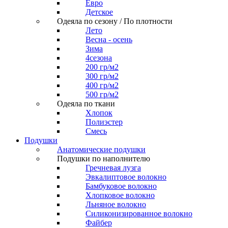
Евро
Детское
Одеяла по сезону / По плотности
Лето
Весна - осень
Зима
4сезона
200 гр/м2
300 гр/м2
400 гр/м2
500 гр/м2
Одеяла по ткани
Хлопок
Полиэстер
Смесь
Подушки
Анатомические подушки
Подушки по наполнителю
Гречневая лузга
Эвкалиптовое волокно
Бамбуковое волокно
Хлопковое волокно
Льняное волокно
Силиконизированное волокно
Файбер