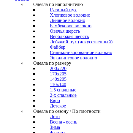
Одеяла по наполнителю
Гусиный пух
Хлопковое волокно
Льняное волокно
Бамбуковое волокно
Овечья шерсть
Верблюжья шерсть
Лебяжий пух (искусственный)
Файбер
Силиконизированное волокно
Эвкалиптовое волокно
Одеяла по размеру
200x220
170x205
140x205
110x140
1,5 спальные
2-х спальные
Евро
Детское
Одеяла по сезону / По плотности
Лето
Весна - осень
Зима
4сезона