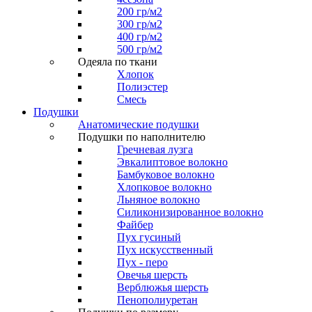
200 гр/м2
300 гр/м2
400 гр/м2
500 гр/м2
Одеяла по ткани
Хлопок
Полиэстер
Смесь
Подушки
Анатомические подушки
Подушки по наполнителю
Гречневая лузга
Эвкалиптовое волокно
Бамбуковое волокно
Хлопковое волокно
Льняное волокно
Силиконизированное волокно
Файбер
Пух гусиный
Пух искусственный
Пух - перо
Овечья шерсть
Верблюжья шерсть
Пенополиуретан