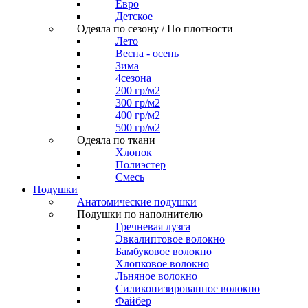
Евро
Детское
Одеяла по сезону / По плотности
Лето
Весна - осень
Зима
4сезона
200 гр/м2
300 гр/м2
400 гр/м2
500 гр/м2
Одеяла по ткани
Хлопок
Полиэстер
Смесь
Подушки
Анатомические подушки
Подушки по наполнителю
Гречневая лузга
Эвкалиптовое волокно
Бамбуковое волокно
Хлопковое волокно
Льняное волокно
Силиконизированное волокно
Файбер