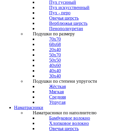
Пух гусиный
Пух искусственный
Пух - перо
Овечья шерсть
Верблюжья шерсть
Пенополиуретан
Подушки по размеру
70x70
68x68
20x40
50x70
50x50
40x60
40x40
30x40
Подушки по степени упругости
Жёсткая
Мягкая
Средняя
Упругая
Наматрасники
Наматрасники по наполнителю
Бамбуковое волокно
Хлопковое волокно
Овечья шерсть