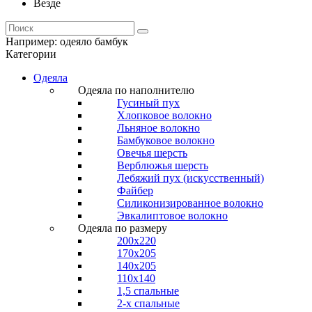
Везде
Например:
одеяло бамбук
Категории
Одеяла
Одеяла по наполнителю
Гусиный пух
Хлопковое волокно
Льняное волокно
Бамбуковое волокно
Овечья шерсть
Верблюжья шерсть
Лебяжий пух (искусственный)
Файбер
Силиконизированное волокно
Эвкалиптовое волокно
Одеяла по размеру
200x220
170x205
140x205
110x140
1,5 спальные
2-х спальные