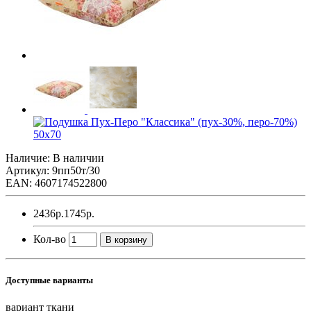
Наличие: В наличии
Артикул: 9пп50т/30
EAN: 4607174522800
2436р.
1745р.
Кол-во
В корзину
Доступные варианты
вариант ткани