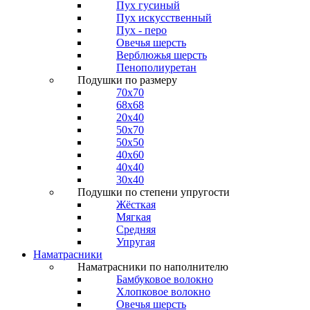
Пух гусиный
Пух искусственный
Пух - перо
Овечья шерсть
Верблюжья шерсть
Пенополиуретан
Подушки по размеру
70x70
68x68
20x40
50x70
50x50
40x60
40x40
30x40
Подушки по степени упругости
Жёсткая
Мягкая
Средняя
Упругая
Наматрасники
Наматрасники по наполнителю
Бамбуковое волокно
Хлопковое волокно
Овечья шерсть