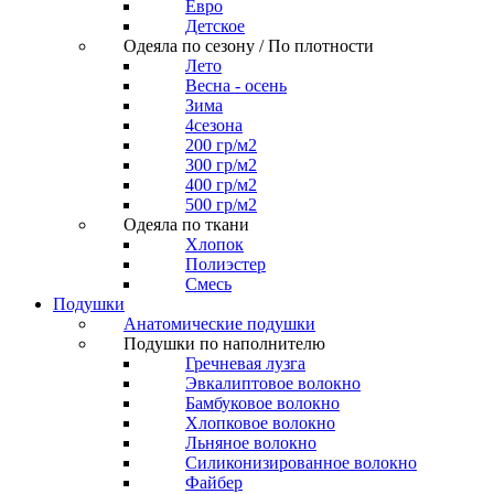
Евро
Детское
Одеяла по сезону / По плотности
Лето
Весна - осень
Зима
4сезона
200 гр/м2
300 гр/м2
400 гр/м2
500 гр/м2
Одеяла по ткани
Хлопок
Полиэстер
Смесь
Подушки
Анатомические подушки
Подушки по наполнителю
Гречневая лузга
Эвкалиптовое волокно
Бамбуковое волокно
Хлопковое волокно
Льняное волокно
Силиконизированное волокно
Файбер