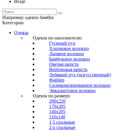
Везде
Например:
одеяло бамбук
Категории
Одеяла
Одеяла по наполнителю
Гусиный пух
Хлопковое волокно
Льняное волокно
Бамбуковое волокно
Овечья шерсть
Верблюжья шерсть
Лебяжий пух (искусственный)
Файбер
Силиконизированное волокно
Эвкалиптовое волокно
Одеяла по размеру
200x220
170x205
140x205
110x140
1,5 спальные
2-х спальные