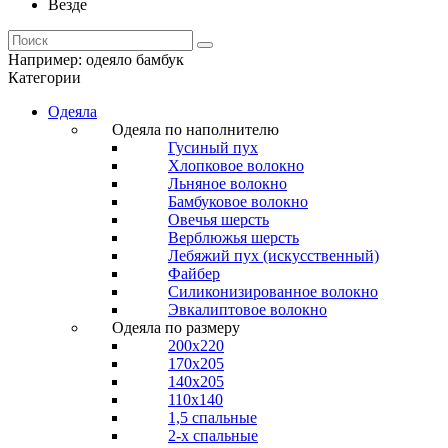
Везде
Например:
одеяло бамбук
Категории
Одеяла
Одеяла по наполнителю
Гусиный пух
Хлопковое волокно
Льняное волокно
Бамбуковое волокно
Овечья шерсть
Верблюжья шерсть
Лебяжий пух (искусственный)
Файбер
Силиконизированное волокно
Эвкалиптовое волокно
Одеяла по размеру
200x220
170x205
140x205
110x140
1,5 спальные
2-х спальные