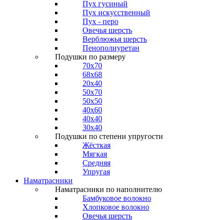
Пух гусиный
Пух искусственный
Пух - перо
Овечья шерсть
Верблюжья шерсть
Пенополиуретан
Подушки по размеру
70x70
68x68
20x40
50x70
50x50
40x60
40x40
30x40
Подушки по степени упругости
Жёсткая
Мягкая
Средняя
Упругая
Наматрасники
Наматрасники по наполнителю
Бамбуковое волокно
Хлопковое волокно
Овечья шерсть