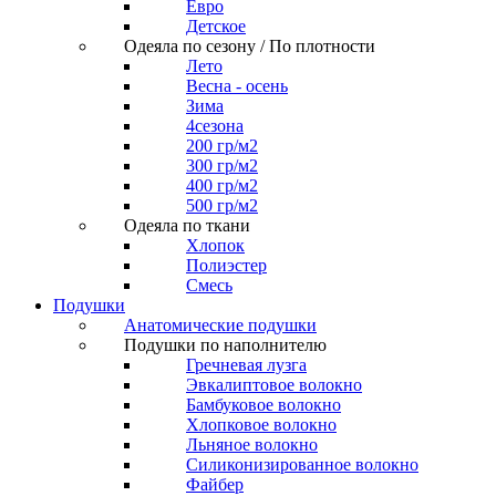
Евро
Детское
Одеяла по сезону / По плотности
Лето
Весна - осень
Зима
4сезона
200 гр/м2
300 гр/м2
400 гр/м2
500 гр/м2
Одеяла по ткани
Хлопок
Полиэстер
Смесь
Подушки
Анатомические подушки
Подушки по наполнителю
Гречневая лузга
Эвкалиптовое волокно
Бамбуковое волокно
Хлопковое волокно
Льняное волокно
Силиконизированное волокно
Файбер