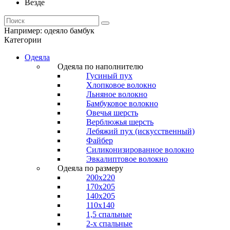
Везде
Например:
одеяло бамбук
Категории
Одеяла
Одеяла по наполнителю
Гусиный пух
Хлопковое волокно
Льняное волокно
Бамбуковое волокно
Овечья шерсть
Верблюжья шерсть
Лебяжий пух (искусственный)
Файбер
Силиконизированное волокно
Эвкалиптовое волокно
Одеяла по размеру
200x220
170x205
140x205
110x140
1,5 спальные
2-х спальные