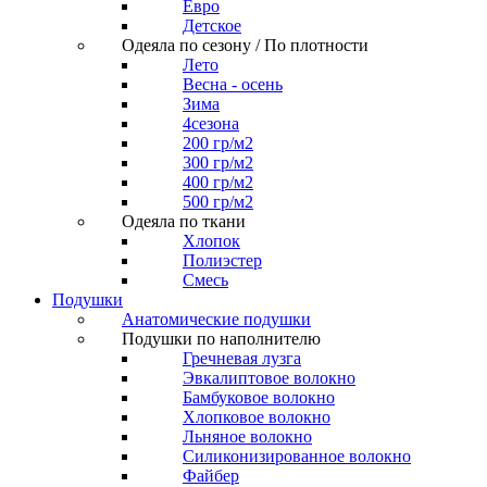
Евро
Детское
Одеяла по сезону / По плотности
Лето
Весна - осень
Зима
4сезона
200 гр/м2
300 гр/м2
400 гр/м2
500 гр/м2
Одеяла по ткани
Хлопок
Полиэстер
Смесь
Подушки
Анатомические подушки
Подушки по наполнителю
Гречневая лузга
Эвкалиптовое волокно
Бамбуковое волокно
Хлопковое волокно
Льняное волокно
Силиконизированное волокно
Файбер