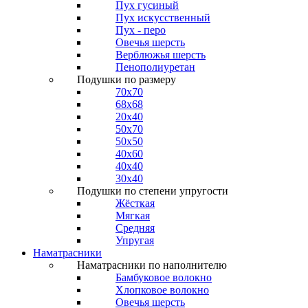
Пух гусиный
Пух искусственный
Пух - перо
Овечья шерсть
Верблюжья шерсть
Пенополиуретан
Подушки по размеру
70x70
68x68
20x40
50x70
50x50
40x60
40x40
30x40
Подушки по степени упругости
Жёсткая
Мягкая
Средняя
Упругая
Наматрасники
Наматрасники по наполнителю
Бамбуковое волокно
Хлопковое волокно
Овечья шерсть